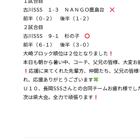
１試合目
古川SSS １-３ ＮＡＮＧＯ鹿島台
前半（０-２） 後半（１-２）
２試合目
古川SSS ９-１ 杉の子
前半（６-１） 後半（３-０）
大崎ブロック順位は２位となりました
本日も朝から暑い中、コーチ、父兄の皆様、大変お
応援に来てくれた先輩方、仲間たち、父兄の皆様
れ、応援ありがとうございます
Ｕ１０、長岡SSSさんとの合同チームお疲れ様でし
次は県大会。全力で頑張ります