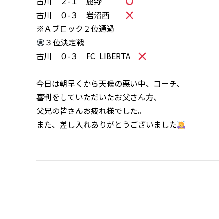
古川 ２-１ 鹿野
古川 ０-３ 岩沼西
※Ａブロック２位通過
３位決定戦
古川 ０-３ FC LIBERTA
今日は朝早くから天候の悪い中、コーチ、
審判をしていただいたお父さん方、
父兄の皆さんお疲れ様でした。
また、差し入れありがとうございました