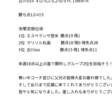
古川SSS 4 (1-0,1-0,2-0) 0 FC LIBERTA
勝ち点12⇒15
暫定順位
1位 エスペランサ登米 勝点19 残1
2位 マリソル松島 勝点18 残0 得失点28
3位 古川sss 勝点15 残1 得失点11
来週18点以上の差で勝利しグループ2位を目指そう
寒い中コーチ並びに父兄の皆様大変お疲れ様でした
そして女川まで応援に来てくれてありがとうござい
皆ヤル気になりました。差し入れもありがとうござ