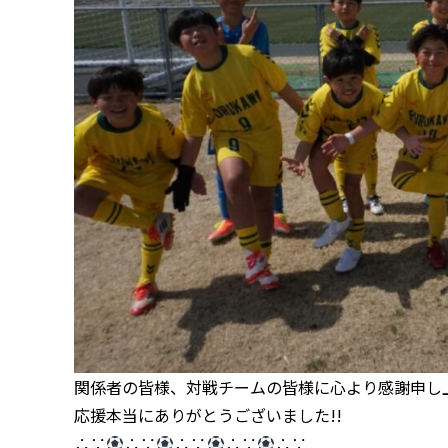
関係者の皆様、対戦チームの皆様に心より感謝申し
応援本当にありがとうございました!!
∴∵
∴∵
∴∵
∴∵
∴∵