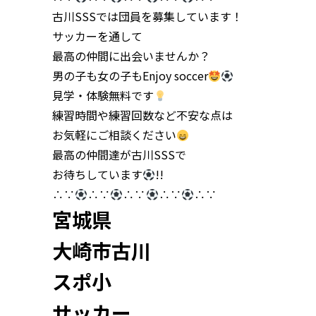
古川SSSでは団員を募集しています！
サッカーを通して
最高の仲間に出会いませんか？
男の子も女の子もEnjoy soccer
見学・体験無料です
練習時間や練習回数など不安な点は
お気軽にご相談ください
最高の仲間達が古川SSSで
お待ちしています
!!
∴∵
∴∵
∴∵
∴∵
∴∵
宮城県
大崎市古川
スポ小
サッカー