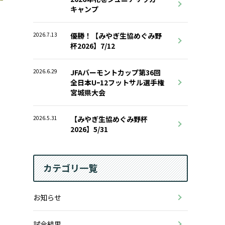
キャンプ
2026.7.13
優勝！【みやぎ生協めぐみ野
杯2026】7/12
2026.6.29
JFAバーモントカップ第36回
全日本Uｰ12フットサル選手権
宮城県大会
2026.5.31
【みやぎ生協めぐみ野杯
2026】5/31
カテゴリ一覧
お知らせ
試合結果